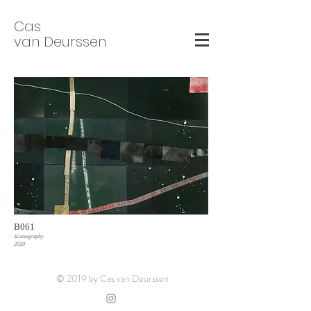
Cas
van Deurssen
B061
Scanography
2020
© 2019 by Cas van Deurssen